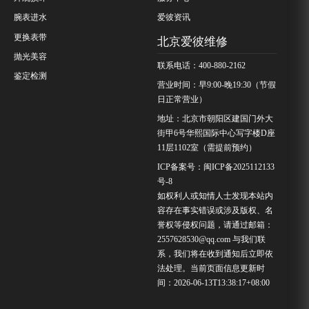
腕表进水
爱彼资讯
更换表带
北京爱彼维修
抛光美容
联系电话：400-880-2162
鉴定检测
营业时间：早9:00-晚19:30（节假
日正常营业）
地址：北京市朝阳区建国门外大
街甲6号华熙国际中心写字楼D座
11层1102室（需提前预约）
ICP备案号：
闽ICP备2025112133
号-8
如权利人或知情人士发现本站内
容存在事实错误或涉及版权、名
誉权等侵权问题，请通过邮箱：
2557628530@qq.com 与我们联
系，我们将在收到通知后立即依
法处理。当前页面信息更新时
间：2026-06-13T13:38:17+08:00